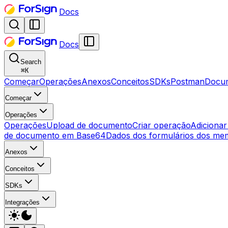
Docs
Docs
Search
⌘
K
Começar
Operações
Anexos
Conceitos
SDKs
Postman
Docum
Começar
Operações
Operações
Upload de documento
Criar operação
Adicionar
de documento em Base64
Dados dos formulários dos me
Anexos
Conceitos
SDKs
Integrações