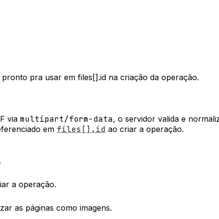
pronto pra usar em files[].id na criação da operação.
F via
multipart/form-data
, o servidor valida e normali
eferenciado em
files[].id
ao criar a operação.
.
iar a operação.
izar as páginas como imagens.