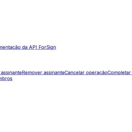
entação da API ForSign
 assinante
Remover assinante
Cancelar operação
Completar
mbros