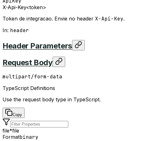
ApiKey
X-Api-Key
<token>
Token de integracao. Envie no header
X-Api-Key
.
In
:
header
Header Parameters
Request Body
multipart/form-data
TypeScript Definitions
Use the request body type in TypeScript.
Copy
file
*
file
Format
binary