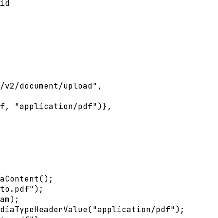
id
/v2/document/upload"
,
f, 
"application/pdf"
)},
aContent
();
to.pdf"
);
am);
diaTypeHeaderValue
(
"application/pdf"
);