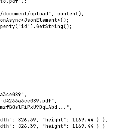
to.pdf"
);
/document/upload"
, content);
onAsync
<
JsonElement
>();
perty
(
"id"
).
GetString
();
a3ce089"
,
-d4233a3ce089.pdf"
,
mzfB0slFiPxU9DqLAbd..."
,
dth"
: 
826.39
, 
"height"
: 
1169.44
 } },
dth"
: 
826.39
, 
"height"
: 
1169.44
 } }