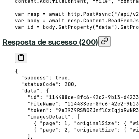
content.
Add
(fileContent, 
"file"
, 
"contra
var
 resp
 =
 await
 http.
PostAsync
(
"/api/v2
var
 body
 =
 await
 resp.Content.
ReadFromJs
var
 id
 =
 body.
GetProperty
(
"data"
).
GetPro
Resposta de sucesso (200)
{
  "success"
: 
true
,
  "statusCode"
: 
200
,
  "data"
: {
    "id"
: 
"114488ce-8fc6-42c2-9b13-d4233
    "fileName"
: 
"114488ce-8fc6-42c2-9b13
    "token"
: 
"9eI9Z9RSW0ZJnflCzIqjoRwNR3
    "imagesDetail"
: [
      { 
"page"
: 
1
, 
"originalSize"
: { 
"wi
      { 
"page"
: 
2
, 
"originalSize"
: { 
"wi
    ],